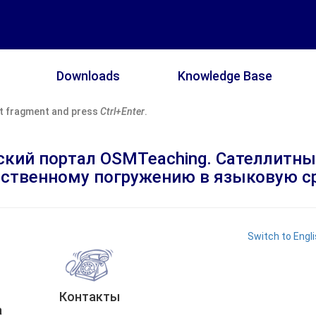
Downloads
Knowledge Base
ext fragment and press
Ctrl+Enter
.
кий портал OSMTeaching. Сателлитны
ественному погружению в языковую ср
Switch to Engl
Контакты
а