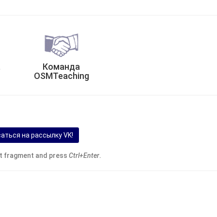
,
Команда
OSMTeaching
аться на рассылку VK!
ext fragment and press
Ctrl+Enter
.