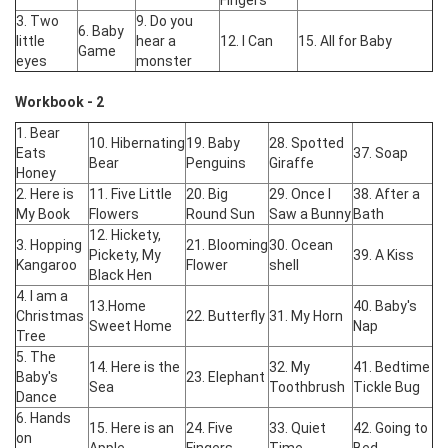
Fingers
3. Two
9. Do you
6. Baby
little
hear a
12. I Can
15. All for Baby
Game
eyes
monster
Workbook - 2
1. Bear
10. Hibernating
19. Baby
28. Spotted
Eats
37. Soap
Bear
Penguins
Giraffe
Honey
2. Here is
11. Five Little
20. Big
29. Once I
38. After a
My Book
Flowers
Round Sun
Saw a Bunny
Bath
12. Hickety,
3. Hopping
21. Blooming
30. Ocean
Pickety, My
39. A Kiss
Kangaroo
Flower
shell
Black Hen
4. I am a
13.Home
40. Baby's
Christmas
22. Butterfly
31. My Horn
Sweet Home
Nap
Tree
5. The
14. Here is the
32. My
41. Bedtime
Baby's
23. Elephant
Sea
Toothbrush
Tickle Bug
Dance
6. Hands
15. Here is an
24. Five
33. Quiet
42. Going to
on