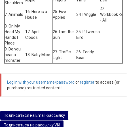
Apple
Fingers
Time
Bed
Shoulders
43.
16. Here is a
25. Five
7. Animals
34. I Wiggle
Workbook -2
House
Apples
- All
8. On My
Head My
17. April
26. I am the
35. If I were a
Hands I
Clouds
Sun
Bird
Place
9. Do you
27. Traffic
36. Teddy
hear a
18. Baby Mice
Light
Bear
monster
Log in with your username/password
or
register
to access (or
purchase) restricted content!
Подписаться на Email-рассылку
Подписаться на рассылку VK!