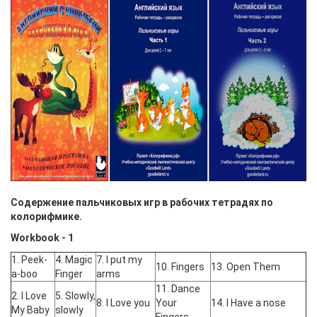
Содержение пальчиковых игр в рабочих тетрадях по
колорифмике.
Workbook - 1
1. Peek-
4. Magic
7. I put my
10. Fingers
13. Open Them
a-boo
Finger
arms
11. Dance
2. I Love
5. Slowly,
8. I Love you
Your
14. I Have a nose
My Baby
slowly