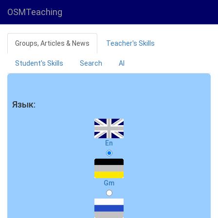
OSMTeaching
Groups, Articles & News
Teacher's Skills
Student's Skills
Search
AI
Язык:
En
Gm