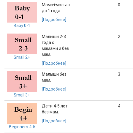
Мама+малыш
0
до 1 года
[Подробнее]
Baby 0-1
Малыши 2-3
2
года с
мамами и без
мам.
Small 2+
[Подробнее]
Малыши без
3
мам.
[Подробнее]
Small 3+
Дети 4-5 лет
4
без мам.
[Подробнее]
Beginners 4-5