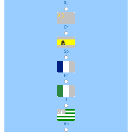
Ru
Ch
Sp
Fr
It
Ab