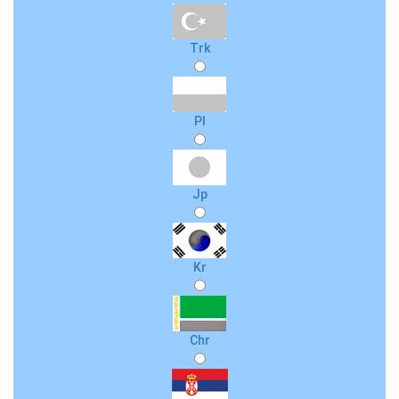
Trk
Pl
Jp
Kr
Chr