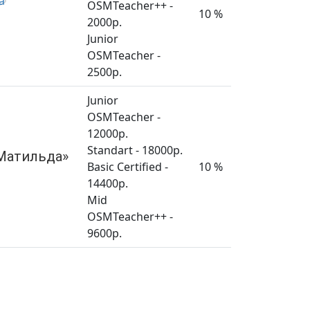
OSMTeacher++ -
10 %
2000р.
Junior
OSMTeacher -
2500р.
Junior
OSMTeacher -
12000р.
Standart - 18000р.
«Матильда»
Basic Certified -
10 %
14400р.
Mid
OSMTeacher++ -
9600р.