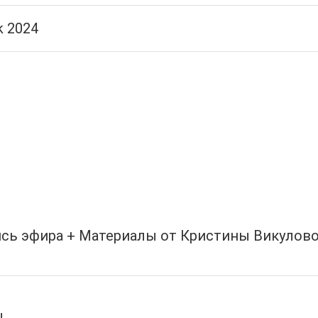
k 2024
пись эфира + Материалы от Кристины Викулов
ы