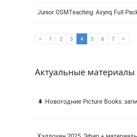
Junior OSMTeaching: Asynq Full Pac
(current)
<
1
2
3
4
5
6
7
>
Актуальные материалы
🌲 Новогодние Picture Books: за
Хэллоуин 2025. Эфир + материал