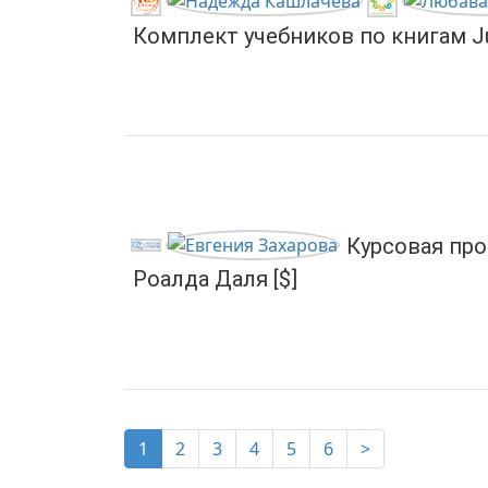
Комплект учебников по книгам Juli
Курсовая про
Роалда Даля [$]
(current)
1
2
3
4
5
6
>