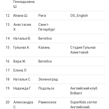
Геннадьевна
Ш.
12
Илана Ш.
Рига
OS_English
13
Анастасия
Санкт-
Х.
Петербург
14
Наталья В.
Витебск
15
Гульназ А.
Казань
Студия Гульназ
Ахметовой
16
Вера Ж.
Витебск
17
Елена Л.
18
Наталья С.
Зеленоград
19
Надежда Г.
Подольск
Английский клуб
Brilliant
20
Александра
Раменское
SuperKids.center
С.
Английский,