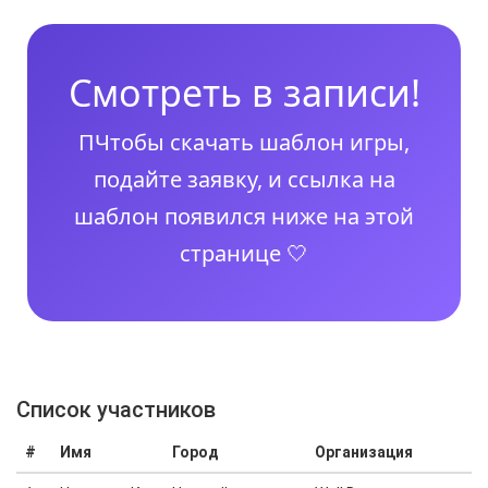
Смотреть в записи!
ПЧтобы скачать шаблон игры,
подайте заявку, и ссылка на
шаблон появился ниже на этой
странице 🤍
Cписок участников
#
Имя
Город
Организация