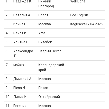
1
Надежда К.
Нижний
Well Done
Новгород
2
Наталья А.
Брест
Eco English
3
Ирина Г.
Москва
iraguseva12.04.2025
4
Раиля И.
Уфа
5
Ульяна Г.
Витебск
6
Александра
Старый Оскол
Т.
7
майя х.
Краснодарский
край
8
Дмитрий А.
Москва
9
Elena N.
Псков
10
Лилия И.
Октябрьский
11
Евгения
Москва