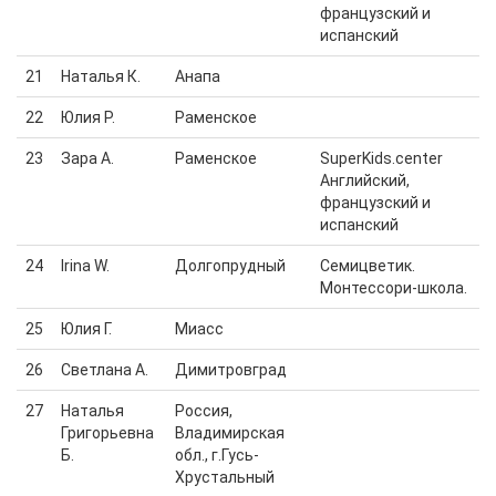
французский и
испанский
21
Наталья К.
Анапа
22
Юлия Р.
Раменское
23
Зара А.
Раменское
SuperKids.center
Английский,
французский и
испанский
24
Irina W.
Долгопрудный
Семицветик.
Монтессори-школа.
25
Юлия Г.
Миасс
26
Светлана А.
Димитровград
27
Наталья
Россия,
Григорьевна
Владимирская
Б.
обл., г.Гусь-
Хрустальный