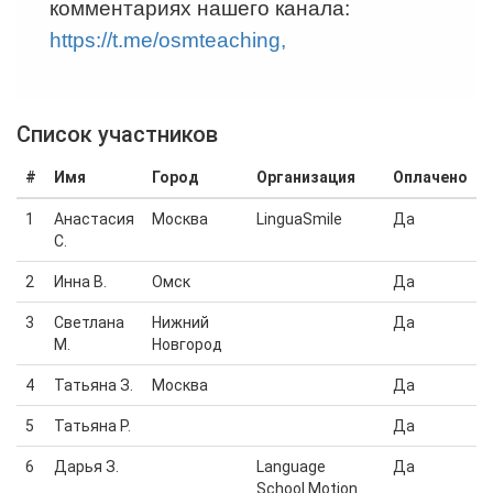
комментариях нашего канала:
https://t.me/osmteaching,
Cписок участников
#
Имя
Город
Организация
Оплачено
1
Анастасия
Москва
LinguaSmile
Да
С.
2
Инна В.
Омск
Да
3
Светлана
Нижний
Да
М.
Новгород
4
Татьяна З.
Москва
Да
5
Татьяна Р.
Да
6
Дарья З.
Language
Да
School Motion