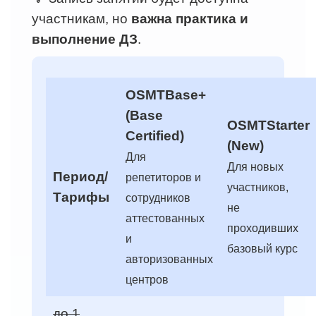
участникам, но
важна практика и
выполнение ДЗ
.
OSMTBase+
(Base
OSMTStarter
Certified)
(New)
Для
Для новых
Период/
репетиторов и
участников,
Тарифы
сотрудников
не
аттестованных
проходивших
и
базовый курс
авторизованных
центров
до 1