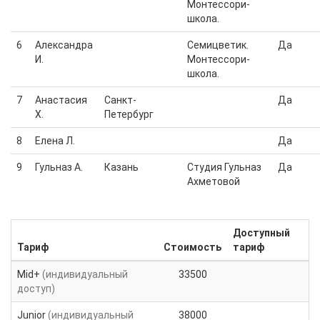
Монтессори-
школа.
6
Александра
Семицветик.
Да
И.
Монтессори-
школа.
7
Анастасия
Санкт-
Да
Х.
Петербург
8
Елена Л.
Да
9
Гульназ А.
Казань
Студия Гульназ
Да
Ахметовой
Доступный
Тариф
Стоимость
тариф
Mid+
(индивидуальный
33500
доступ)
Junior
(индивидуальный
38000