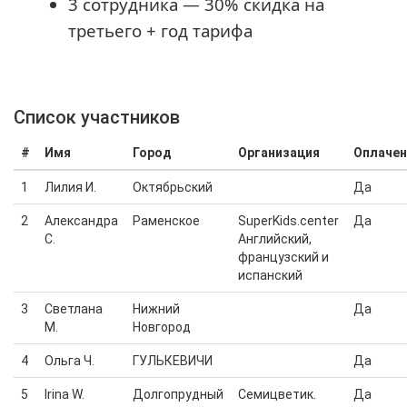
3 сотрудника — 30% скидка на
третьего + год тарифа
Cписок участников
#
Имя
Город
Организация
Оплаче
1
Лилия И.
Октябрьский
Да
2
Александра
Раменское
SuperKids.center
Да
С.
Английский,
французский и
испанский
3
Светлана
Нижний
Да
М.
Новгород
4
Ольга Ч.
ГУЛЬКЕВИЧИ
Да
5
Irina W.
Долгопрудный
Семицветик.
Да