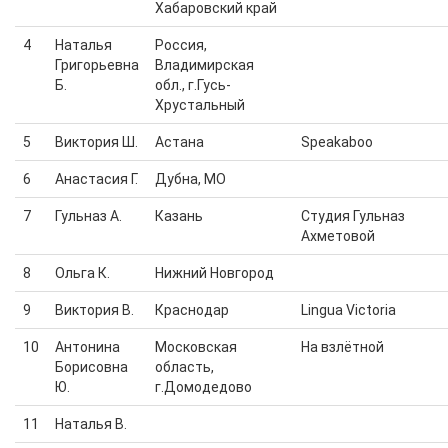
Хабаровский край
4
Наталья
Россия,
Григорьевна
Владимирская
Б.
обл., г.Гусь-
Хрустальный
5
Виктория Ш.
Астана
Speakaboo
6
Анастасия Г.
Дубна, МО
7
Гульназ А.
Казань
Студия Гульназ
Ахметовой
8
Ольга К.
Нижний Новгород
9
Виктория В.
Краснодар
Lingua Victoria
10
Антонина
Московская
На взлётной
Борисовна
область,
Ю.
г.Домодедово
11
Наталья В.