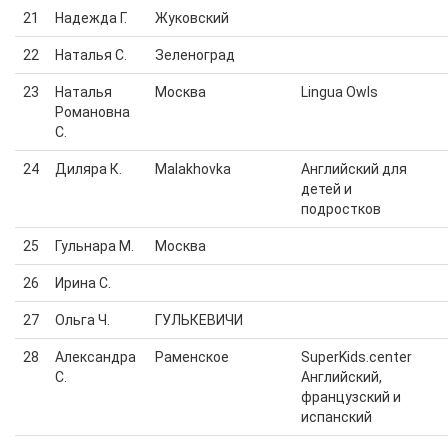
21
Надежда Г.
Жуковский
22
Наталья С.
Зеленоград
23
Наталья
Москва
Lingua Owls
Романовна
С.
24
Диляра К.
Malakhovka
Английский для
детей и
подростков
25
Гульнара М.
Москва
26
Ирина С.
27
Ольга Ч.
ГУЛЬКЕВИЧИ
28
Александра
Раменское
SuperKids.center
С.
Английский,
французский и
испанский