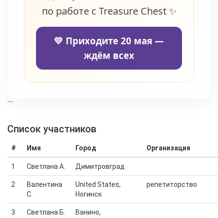
по работе с Treasure Chest ✨
💛 Приходите 20 мая —
ждём всех
```
Cписок участников
#
Имя
Город
Организация
1
Светлана А.
Димитровград
2
Валентина
United States,
репетиторство
С.
Ногинск
3
Светлана Б.
Ванино,