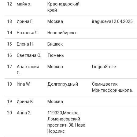
12
майя х.
Краснодарский
край
13
Ирина Г.
Москва
iraguseva12.04.2025
14
Наталья Я.
Новосибирск г
15
Елена Н.
Бишкек
16
Светлана О.
Тюмень
17
Анастасия
Москва
LinguaSmile
С.
18
Irina W.
Долгопрудный
Семицветик.
Монтессори-школа.
19
Ирина К.
Москва
20
Анна З.
119330,Москва,
Ломоносовский
проспект, 38, Ново
Нордикс