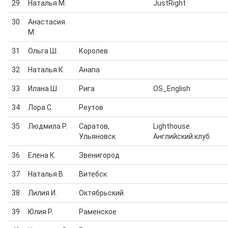
29
Наталья М.
JustRight
30
Анастасия
М.
31
Ольга Ш.
Королев
32
Наталья К.
Анапа
33
Илана Ш.
Рига
OS_English
34
Лора С.
Реутов
35
Людмила Р.
Саратов,
Lighthouse.
Ульяновск
Английский клуб.
36
Елена К.
Звенигород
37
Наталья В.
Витебск
38
Лилия И.
Октябрьский
39
Юлия Р.
Раменское