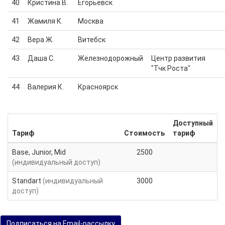
40
Кристина В.
Егорьевск
41
Жамиля К.
Москва
42
Вера Ж.
Витебск
43
Даша С.
Железнодорожный
Центр развития
"Тчк Роста"
44
Валерия К.
Красноярск
Доступный
Тариф
Стоимость
тариф
Base, Junior, Mid
2500
(индивидуальный доступ)
Standart
(индивидуальный
3000
доступ)
Подписаться на Email-рассылку